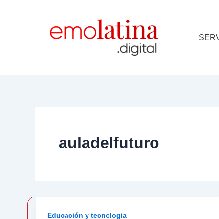
Ir
al
contenido
SERV
auladelfuturo
Educación y tecnologia